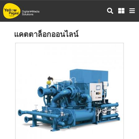
ข้าม
ไป
ยัง
เนื้อหา
แคตตาล็อกออนไลน์
หลัก