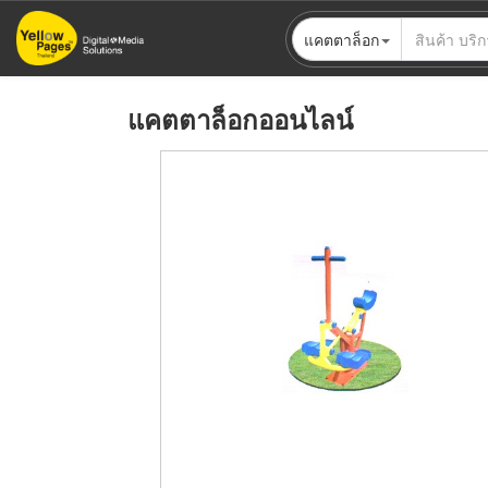
ข้าม
แคตตาล็อก
ไป
ยัง
เนื้อหา
แคตตาล็อกออนไลน์
หลัก