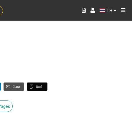
TH
อีเมล
พิมพ์
wPages