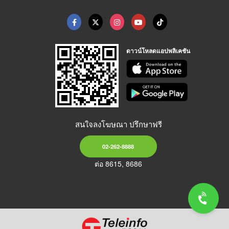
ดาวน์โหลดแอปพลิเคชัน
สนใจลงโฆษณา ปรึกษาฟรี
02-262-8888
ต่อ 8615, 8686