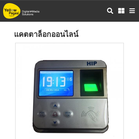
ข้าม
ไป
ยัง
เนื้อหา
แคตตาล็อกออนไลน์
หลัก