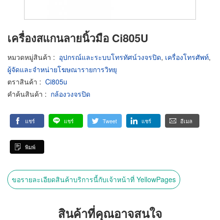
เครื่องสแกนลายนิ้วมือ Ci805U
หมวดหมู่สินค้า
:
อุปกรณ์และระบบโทรทัศน์วงจรปิด
,
เครื่องโทรศัพท์
,
ผู้จัดและจำหน่ายโฆษณารายการวิทยุ
ตราสินค้า
:
Ci805u
คำค้นสินค้า
:
กล้องวงจรปิด
แชร์
แชร์
Tweet
แชร์
อีเมล
พิมพ์
ขอรายละเอียดสินค้าบริการนี้กับเจ้าหน้าที่ YellowPages
สินค้าที่คุณอาจสนใจ