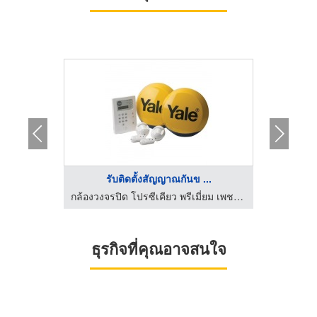
..
รับติดตั้งสัญญาณกันข ...
ก
กล้องวงจรปิด โปรซีเคียว พรีเมี่ยม เพชรบูรณ์
กล้องวงจรปิด โปรซีเคียว พรีเมี่ยม เพชรบูรณ์
ธุรกิจที่คุณอาจสนใจ