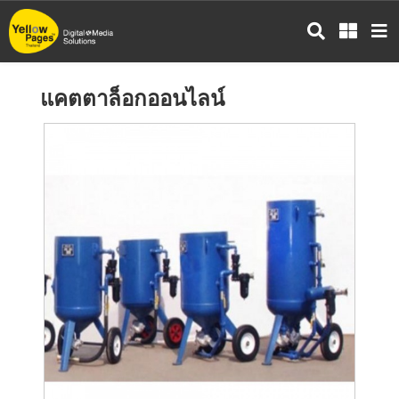
ข้าม
ไป
ยัง
เนื้อหา
แคตตาล็อกออนไลน์
หลัก