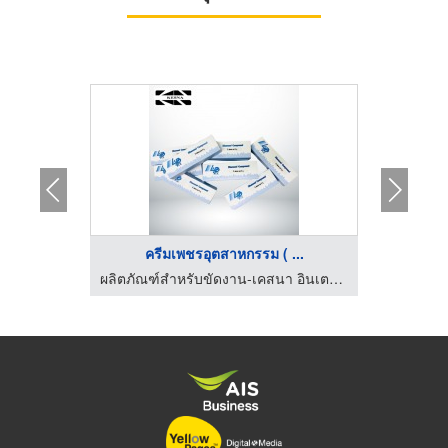
..
ครีมเพชรอุตสาหกรรม ( ...
บริษัทขัดผิวโลหะ ลบคมขอบโลหะ-บาร์เร็ล เซอร์วิส
ผลิตภัณฑ์สำหรับขัดงาน-เคสนา อินเตอร์เนชั่นแนล