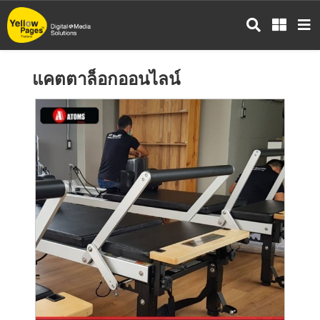
ข้าม
ไป
ยัง
เนื้อหา
แคตตาล็อกออนไลน์
หลัก