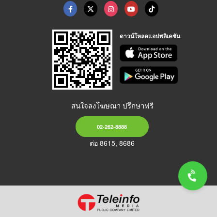
ดาวน์โหลดแอปพลิเคชัน
สนใจลงโฆษณา ปรึกษาฟรี
02-262-8888
ต่อ 8615, 8686