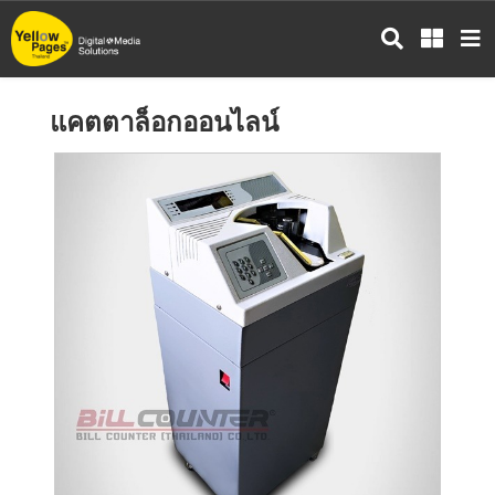
ข้าม
ไป
ยัง
เนื้อหา
แคตตาล็อกออนไลน์
หลัก