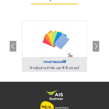
..
กระดาษแบงค์สี
เครื่องถ่ายเอกสาร ลพบุรี พีโอ.โอเอ. เซ็นเตอร์
ห้างหุ้นส่วนจำกัด เอส ซี ที เปเปอร์