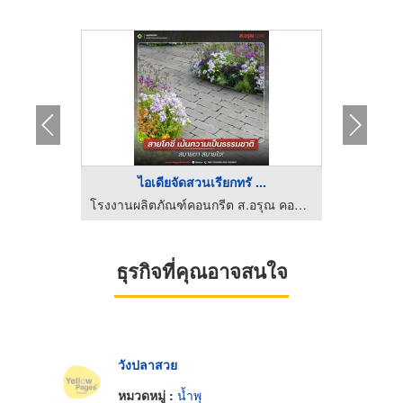
ไอเดียจัดสวนเรียกทรั ...
ร
ปั้น GRC
โรงงานผลิตภัณฑ์คอนกรีต ส.อรุณ คอนกรีต ปทุมธานี
ธุรกิจที่คุณอาจสนใจ
วังปลาสวย
หมวดหมู่ :
น้ำพุ