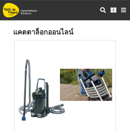
ข้าม
ไป
ยัง
เนื้อหา
แคตตาล็อกออนไลน์
หลัก