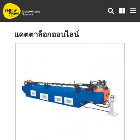
ข้าม
ไป
ยัง
เนื้อหา
แคตตาล็อกออนไลน์
หลัก