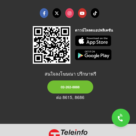
ดาวน์โหลดแอปพลิเคชัน
สนใจลงโฆษณา ปรึกษาฟรี
02-262-8888
ต่อ 8615, 8686