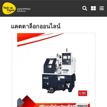
ข้าม
ไป
ยัง
เนื้อหา
แคตตาล็อกออนไลน์
หลัก