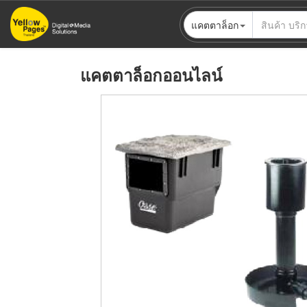
ข้าม
แคตตาล็อก
ไป
ยัง
เนื้อหา
แคตตาล็อกออนไลน์
หลัก