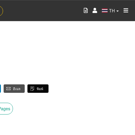
TH
อีเมล
พิมพ์
wPages