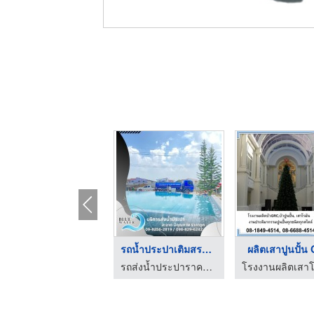
รับออกแบบเสาโรมัน
รถน้ำประปาเติมสระว่า ...
ผลิตเสาปูนปั้น
โรงงานผลิตบัวปูนสำเร็จ งานปูนปั้นแบบตามสั่ง นนทศิลป์
รถส่งน้ำประปาราคาถูก - บลูวอเทอร์