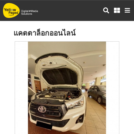
ข้าม
ไป
ยัง
เนื้อหา
แคตตาล็อกออนไลน์
หลัก