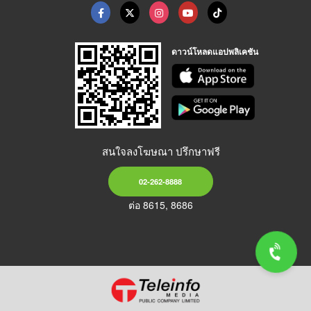
ดาวน์โหลดแอปพลิเคชัน
สนใจลงโฆษณา ปรึกษาฟรี
02-262-8888
ต่อ 8615, 8686