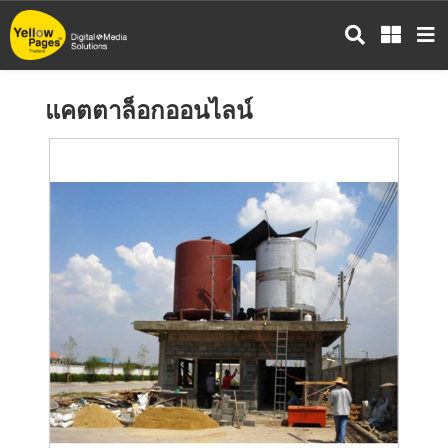
ข้าม
ไป
ยัง
เนื้อหา
แคตตาล็อกออนไลน์
หลัก