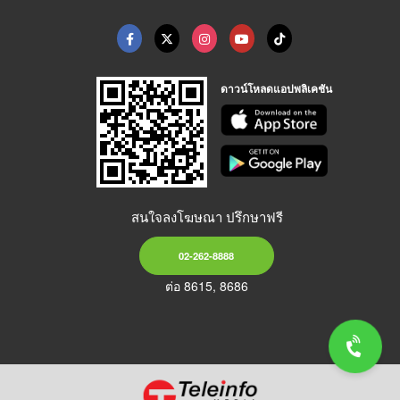
ดาวน์โหลดแอปพลิเคชัน
สนใจลงโฆษณา ปรึกษาฟรี
02-262-8888
ต่อ 8615, 8686