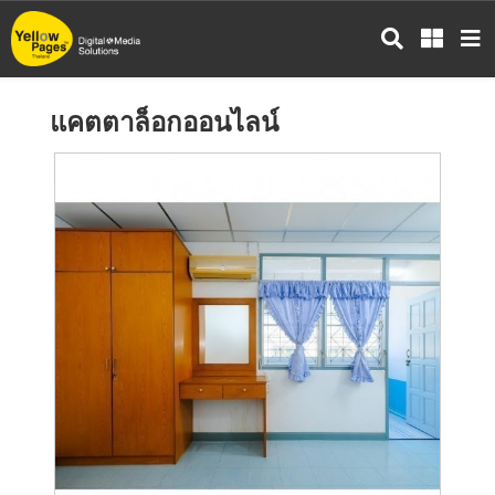
ข้าม
ไป
ยัง
เนื้อหา
แคตตาล็อกออนไลน์
หลัก