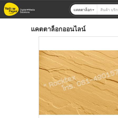
ข้าม
แคตตาล็อก
ไป
ยัง
เนื้อหา
แคตตาล็อกออนไลน์
หลัก