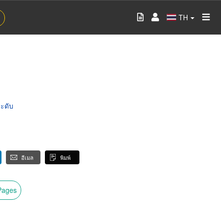
TH
ะดับ
อีเมล
พิมพ์
wPages