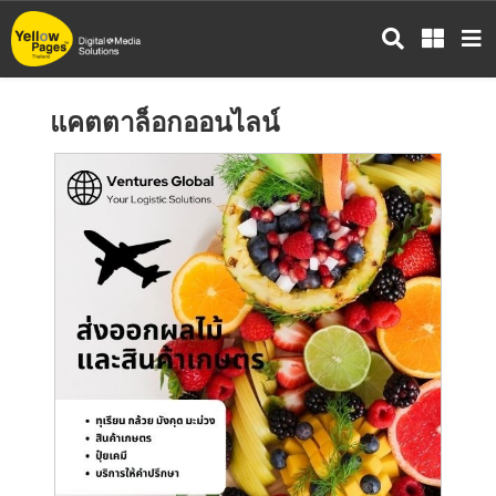
ข้าม
ไป
ยัง
เนื้อหา
แคตตาล็อกออนไลน์
หลัก