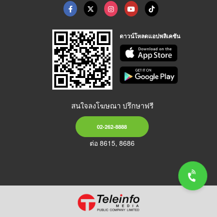
ดาวน์โหลดแอปพลิเคชัน
สนใจลงโฆษณา ปรึกษาฟรี
02-262-8888
ต่อ 8615, 8686