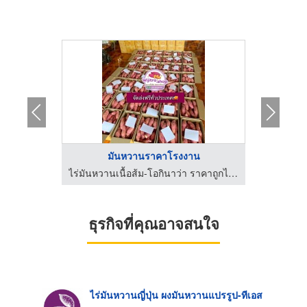
..
มันหวานราคาโรงงาน
มั
ซื้อขาย นำเข้าส่งออก สินค้าเกษตร และเคมีภัณฑ์ด้านการเกษตร
ไร่มันหวานเนื้อส้ม-โอกินาว่า ราคาถูกไร่วิจิตรา
ธุรกิจที่คุณอาจสนใจ
ไร่มันหวานญี่ปุ่น ผงมันหวานแปรรูป-ทีเอส