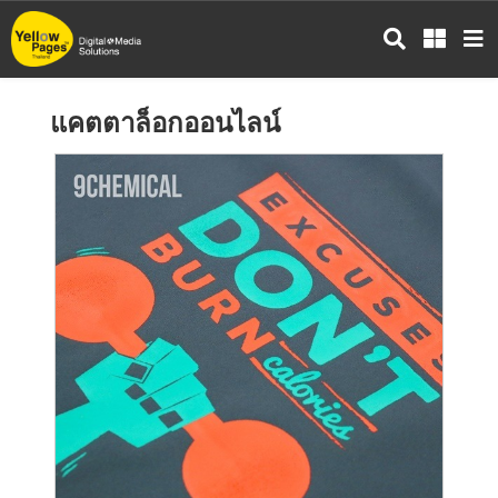
ข้าม
ไป
ยัง
เนื้อหา
แคตตาล็อกออนไลน์
หลัก