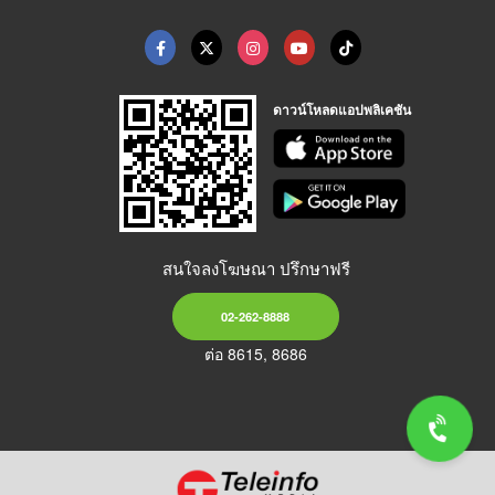
ดาวน์โหลดแอปพลิเคชัน
สนใจลงโฆษณา ปรึกษาฟรี
02-262-8888
ต่อ 8615, 8686