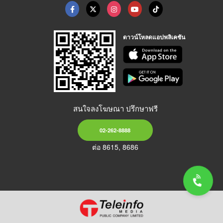
ดาวน์โหลดแอปพลิเคชัน
สนใจลงโฆษณา ปรึกษาฟรี
02-262-8888
ต่อ 8615, 8686