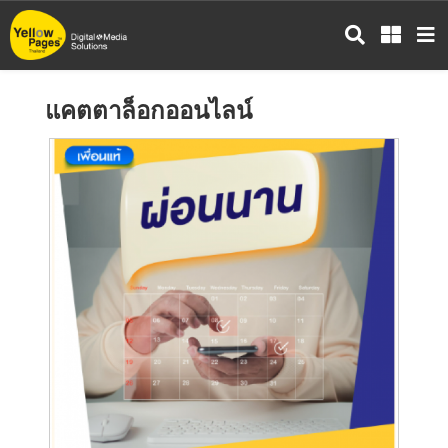
ข้าม
ไป
ยัง
เนื้อหา
แคตตาล็อกออนไลน์
หลัก