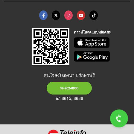
ดาวน์โหลดแอปพลิเคชัน
สนใจลงโฆษณา ปรึกษาฟรี
02-262-8888
ต่อ 8615, 8686