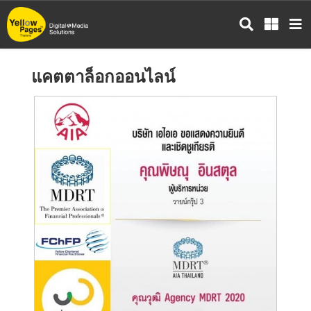
ข้าม
ไป
ยัง
เนื้อหา
แคตตาล็อกออนไลน์
หลัก