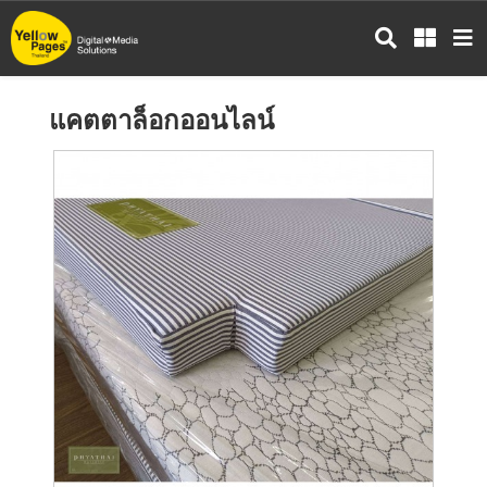
ข้าม
ไป
ยัง
เนื้อหา
แคตตาล็อกออนไลน์
หลัก