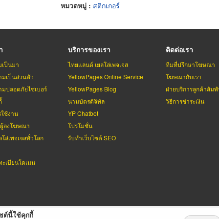
หมวดหมู่ :
สติกเกอร์
รา
บริการของเรา
ติดต่อเรา
มเป็นมา
ไทยแลนด์ เยลโล่เพจเจส
ทีมที่ปรึกษาโฆษณา
มเป็นส่วนตัว
YellowPages Online Service
โฆษณากับเรา
มปลอดภัยไซเบอร์
YellowPages Blog
ฝ่ายบริการลูกค้าสัมพั
้
นามบัตรดิจิทัล
วิธีการชำระเงิน
รใช้งาน
YP Chatbot
บผู้ลงโฆษณา
โปรโมชั่น
ลโล่เพจเจสทั่วโลก
รับทำเว็บไซต์ SEO
ะเบียนโดเมน
ต์นี้ใช้คุกกี้