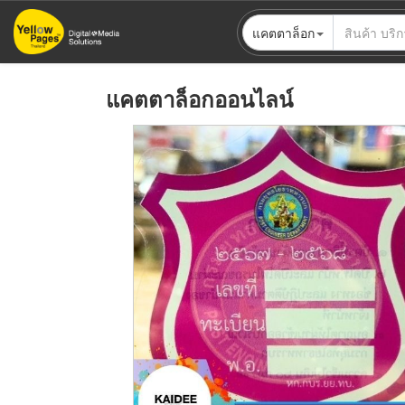
ข้าม
แคตตาล็อก
ไป
ยัง
เนื้อหา
แคตตาล็อกออนไลน์
หลัก