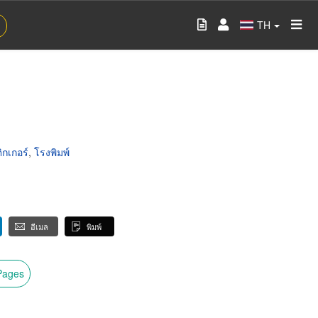
TH
ิกเกอร์
,
โรงพิมพ์
อีเมล
พิมพ์
wPages