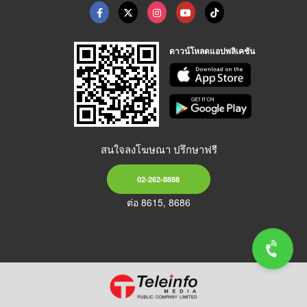
ดาวน์โหลดแอปพลิเคชัน
สนใจลงโฆษณา ปรึกษาฟรี
02-262-8888
ต่อ 8615, 8686