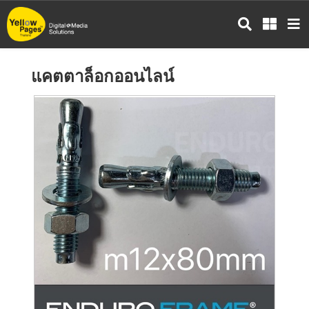
ข้าม
ไป
ยัง
เนื้อหา
แคตตาล็อกออนไลน์
หลัก