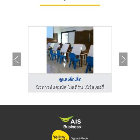
ดูแลเด็กเล็ก
นิวทาวน์แคมปัส โมเดิร์น เนิร์สเซอรี่
เทพสนิท 