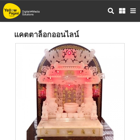
ข้าม
ไป
ยัง
เนื้อหา
แคตตาล็อกออนไลน์
หลัก