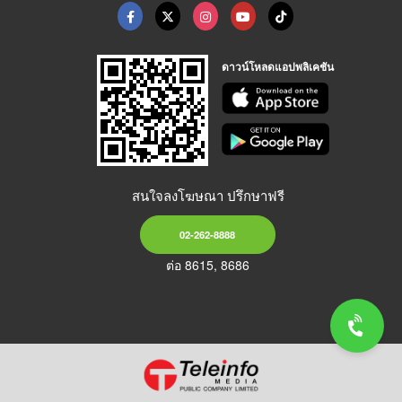
ดาวน์โหลดแอปพลิเคชัน
สนใจลงโฆษณา ปรึกษาฟรี
02-262-8888
ต่อ 8615, 8686