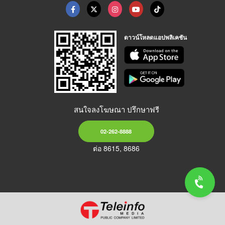
ดาวน์โหลดแอปพลิเคชัน
สนใจลงโฆษณา ปรึกษาฟรี
02-262-8888
ต่อ 8615, 8686