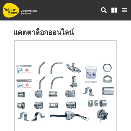
ข้าม
ไป
ยัง
เนื้อหา
แคตตาล็อกออนไลน์
หลัก