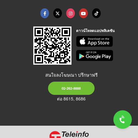
ดาวน์โหลดแอปพลิเคชัน
สนใจลงโฆษณา ปรึกษาฟรี
02-262-8888
ต่อ 8615, 8686