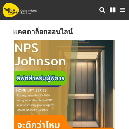
ข้าม
ไป
ยัง
เนื้อหา
แคตตาล็อกออนไลน์
หลัก