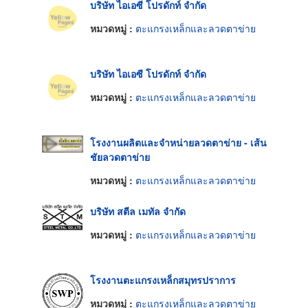
บริษัท ไอเอซี โปรดักท์ จำกัด
หมวดหมู่ :
ตะแกรงเหล็กและลวดตาข่าย
บริษัท ไอเอซี โปรดักท์ จำกัด
หมวดหมู่ :
ตะแกรงเหล็กและลวดตาข่าย
โรงงานผลิตและจำหน่ายลวดตาข่าย - เส้น
ชัยลวดตาข่าย
หมวดหมู่ :
ตะแกรงเหล็กและลวดตาข่าย
บริษัท สตีล เมทัล จำกัด
หมวดหมู่ :
ตะแกรงเหล็กและลวดตาข่าย
โรงงานตะแกรงเหล็กสมุทรปราการ
หมวดหมู่ :
ตะแกรงเหล็กและลวดตาข่าย