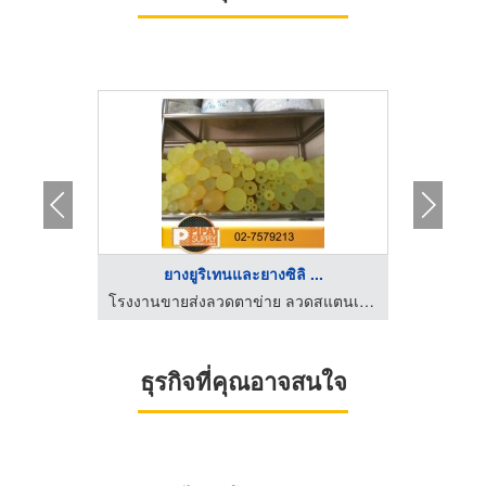
...
ยางยูริเทนและยางซิลิ ...
ล
ร้านเหล็กลิ้มเจริญโลหะกิจ ลำลูกกา ปทุมธานี
โรงงานขายส่งลวดตาข่าย ลวดสแตนเลส ราคาพิเศษ
ธุรกิจที่คุณอาจสนใจ