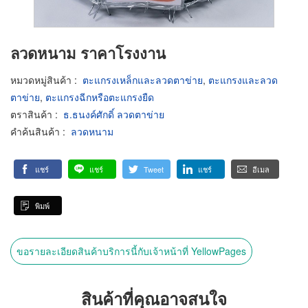
ลวดหนาม ราคาโรงงาน
หมวดหมู่สินค้า
:
ตะแกรงเหล็กและลวดตาข่าย
,
ตะแกรงและลวด
ตาข่าย
,
ตะแกรงฉีกหรือตะแกรงยืด
ตราสินค้า
:
ธ.ธนงค์ศักดิ์ ลวดตาข่าย
คำค้นสินค้า
:
ลวดหนาม
แชร์
แชร์
Tweet
แชร์
อีเมล
พิมพ์
ขอรายละเอียดสินค้าบริการนี้กับเจ้าหน้าที่ YellowPages
สินค้าที่คุณอาจสนใจ