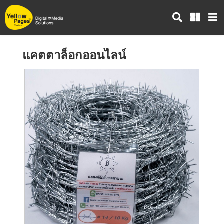
ข้าม
ไป
ยัง
เนื้อหา
แคตตาล็อกออนไลน์
หลัก