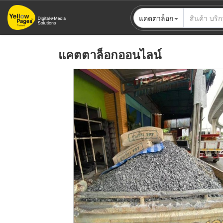
ข้าม
แคตตาล็อก
ไป
ยัง
เนื้อหา
แคตตาล็อกออนไลน์
หลัก