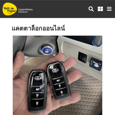
ข้าม
ไป
ยัง
เนื้อหา
แคตตาล็อกออนไลน์
หลัก