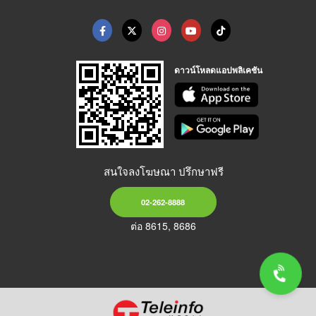
ดาวน์โหลดแอปพลิเคชัน
สนใจลงโฆษณา ปรึกษาฟรี
02-262-8888
ต่อ 8615, 8686