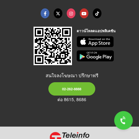
ดาวน์โหลดแอปพลิเคชัน
สนใจลงโฆษณา ปรึกษาฟรี
02-262-8888
ต่อ 8615, 8686