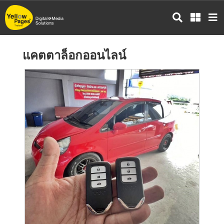
ข้าม
ไป
ยัง
เนื้อหา
แคตตาล็อกออนไลน์
หลัก