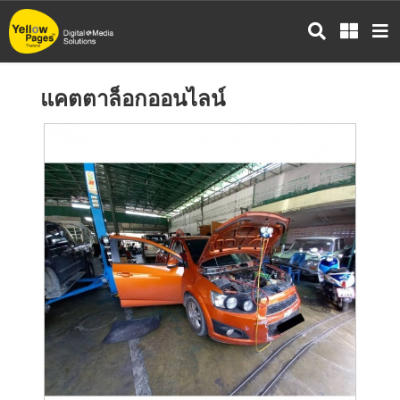
ข้าม
ไป
ยัง
เนื้อหา
แคตตาล็อกออนไลน์
หลัก