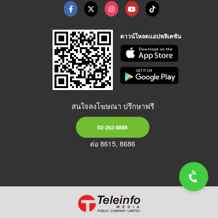
ดาวน์โหลดแอปพลิเคชัน
สนใจลงโฆษณา ปรึกษาฟรี
02-262-8888
ต่อ 8615, 8686