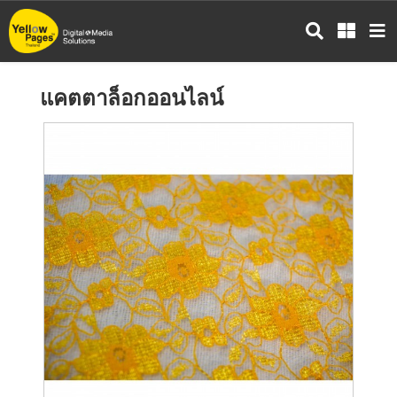
ข้าม
ไป
ยัง
เนื้อหา
แคตตาล็อกออนไลน์
หลัก