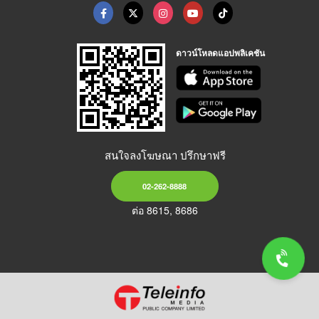
ดาวน์โหลดแอปพลิเคชัน
สนใจลงโฆษณา ปรึกษาฟรี
02-262-8888
ต่อ 8615, 8686