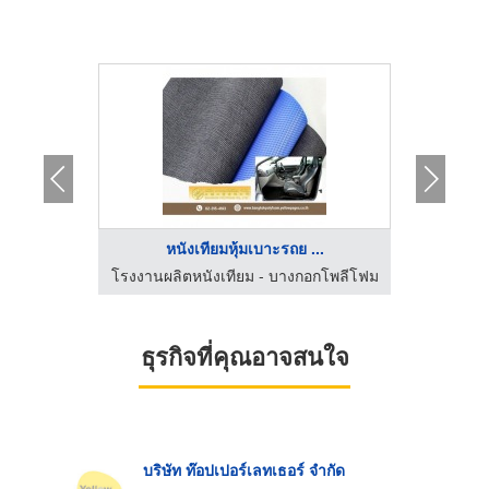
้
หนังเทียมหุ้มเบาะรถย ...
์พัสตรา
โรงงานผลิตหนังเทียม - บางกอกโพลีโฟม
ธุรกิจที่คุณอาจสนใจ
บริษัท ท๊อปเปอร์เลทเธอร์ จำกัด