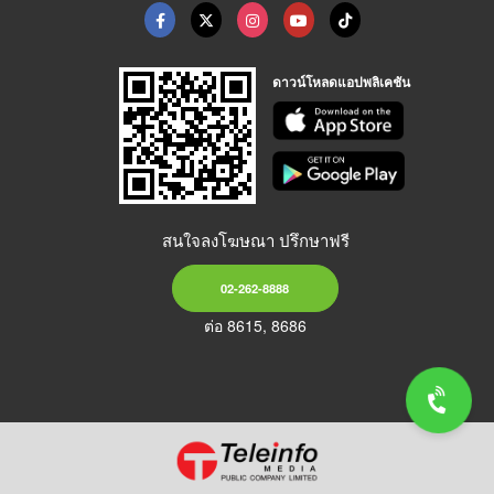
ดาวน์โหลดแอปพลิเคชัน
สนใจลงโฆษณา ปรึกษาฟรี
02-262-8888
ต่อ 8615, 8686