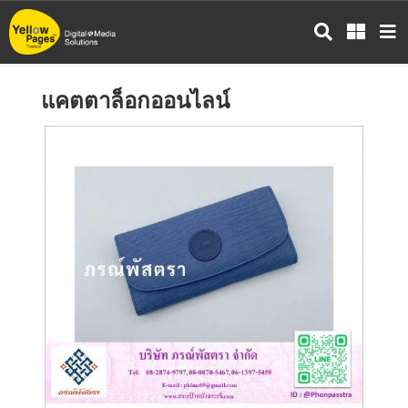
ข้าม
ไป
ยัง
เนื้อหา
แคตตาล็อกออนไลน์
หลัก