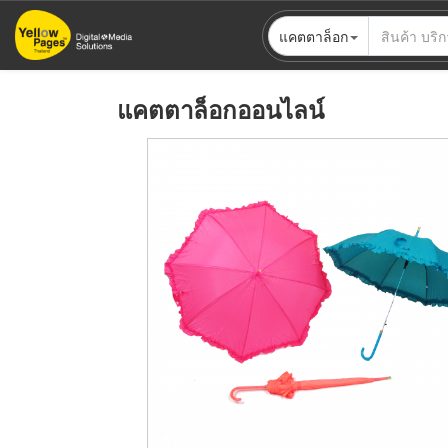
ข้าม
แคตตาล็อก
ไป
ยัง
เนื้อหา
แคตตาล็อกออนไลน์
หลัก