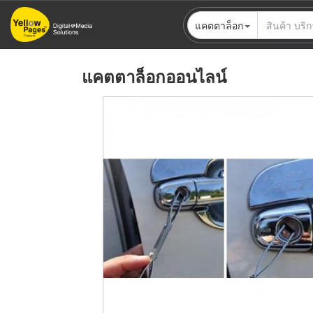
ข้าม
แคตตาล็อก
ไป
ยัง
เนื้อหา
แคตตาล็อกออนไลน์
หลัก