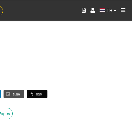
TH
อีเมล
พิมพ์
wPages