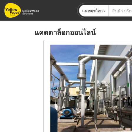
ข้าม
แคตตาล็อก
ไป
ยัง
เนื้อหา
แคตตาล็อกออนไลน์
หลัก