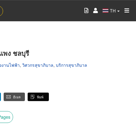
TH
แพง ชลบุรี
รงงานไฟฟ้า
,
วิศวกรสุขาภิบาล
,
บริการสุขาภิบาล
อีเมล
พิมพ์
wPages