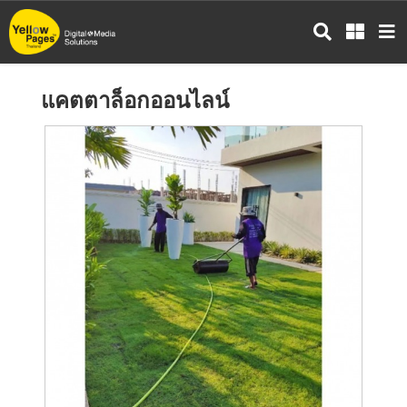
ข้าม
ไป
ยัง
เนื้อหา
แคตตาล็อกออนไลน์
หลัก