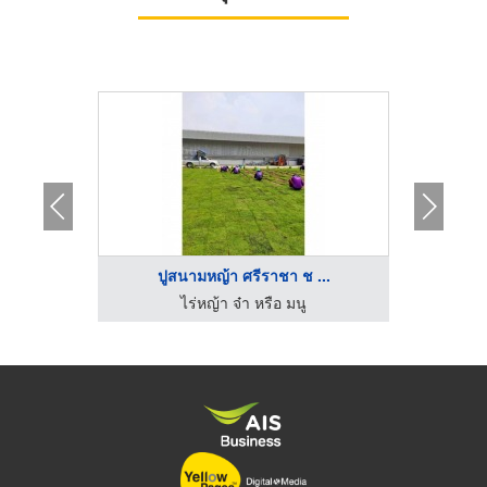
ปูสนามหญ้า ศรีราชา ช ...
ขา
ไร่หญ้า จ๋า หรือ มนู