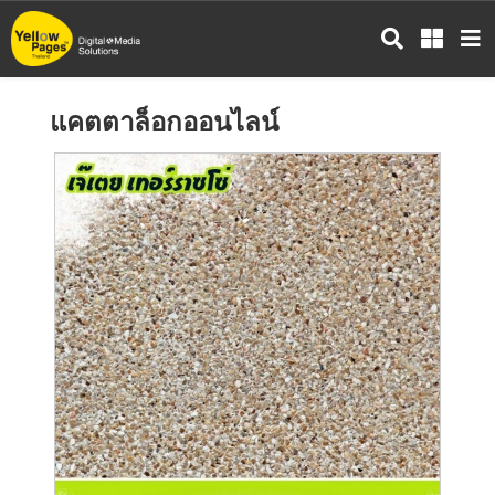
ข้าม
ไป
ยัง
เนื้อหา
แคตตาล็อกออนไลน์
หลัก