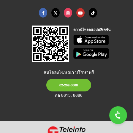
ดาวน์โหลดแอปพลิเคชัน
สนใจลงโฆษณา ปรึกษาฟรี
02-262-8888
ต่อ 8615, 8686