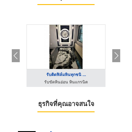
..
รับติดฟิล์มหินทุกชนิ ...
ง
ิต
รับขัดหินอ่อน หินแกรนิต
ร้านช่
ธุรกิจที่คุณอาจสนใจ