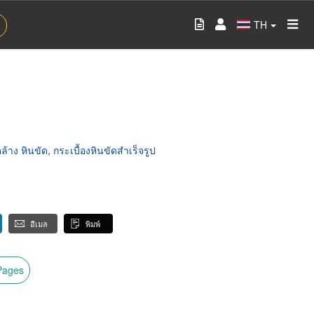
TH
ล้าง หินขัด
,
กระเบื้องหินขัดสำเร็จรูป
อีเมล
พิมพ์
wPages