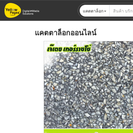
ข้าม
แคตตาล็อก
ไป
ยัง
เนื้อหา
แคตตาล็อกออนไลน์
หลัก