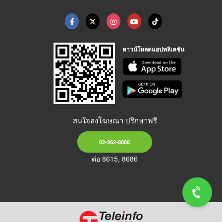
ดาวน์โหลดแอปพลิเคชัน
สนใจลงโฆษณา ปรึกษาฟรี
02-262-8888
ต่อ 8615, 8686