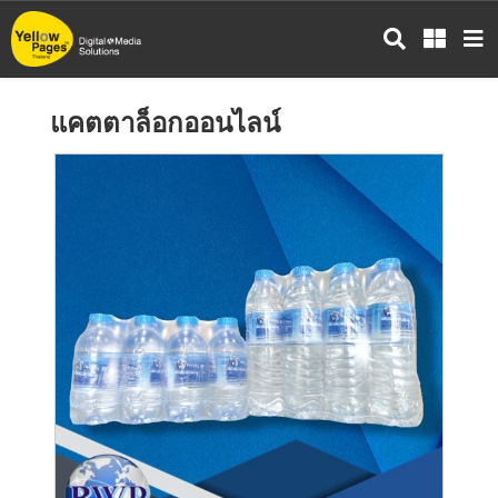
ข้าม
ไป
ยัง
เนื้อหา
แคตตาล็อกออนไลน์
หลัก