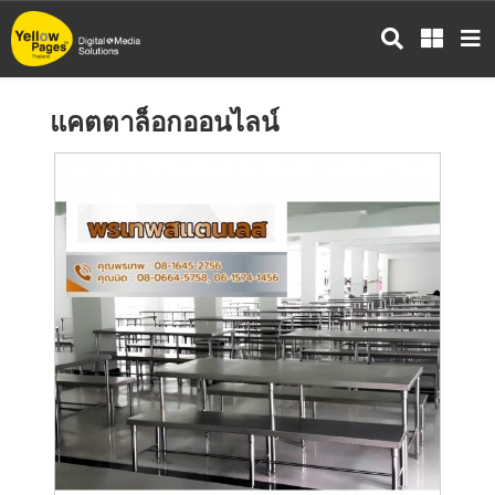
ข้าม
ไป
ยัง
เนื้อหา
แคตตาล็อกออนไลน์
หลัก