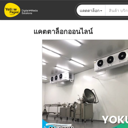
ข้าม
แคตตาล็อก
ไป
ยัง
เนื้อหา
แคตตาล็อกออนไลน์
หลัก