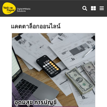
ข้าม
ไป
ยัง
เนื้อหา
แคตตาล็อกออนไลน์
หลัก