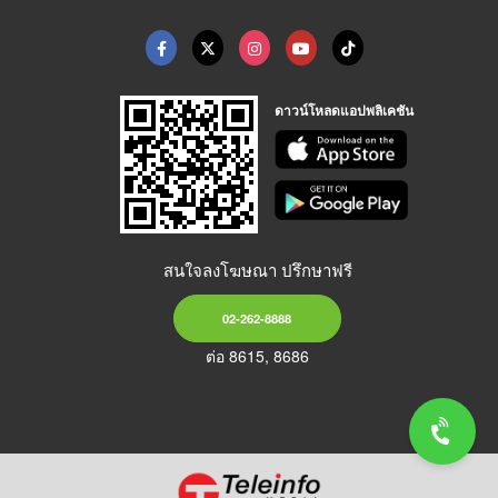
ดาวน์โหลดแอปพลิเคชัน
สนใจลงโฆษณา ปรึกษาฟรี
02-262-8888
ต่อ 8615, 8686