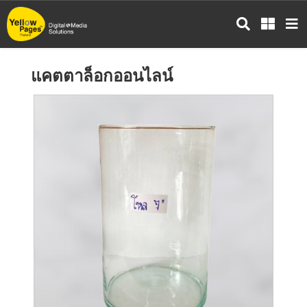
ข้าม
ไป
ยัง
เนื้อหา
แคตตาล็อกออนไลน์
หลัก