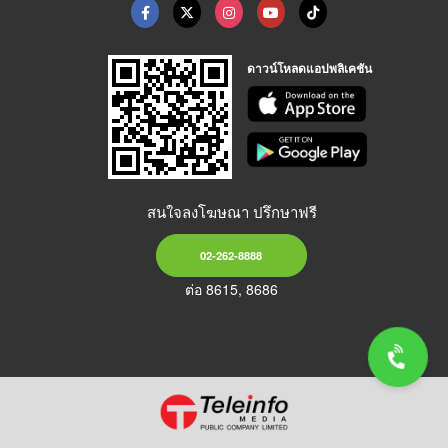
ดาวน์โหลดแอปพลิเคชัน
สนใจลงโฆษณา ปรึกษาฟรี
02-262-8888
ต่อ 8615, 8686