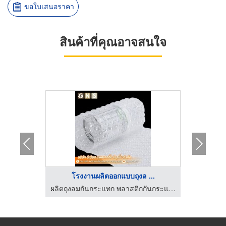
ขอใบเสนอราคา
สินค้าที่คุณอาจสนใจ
...
โรงงานผลิตออกแบบถุงล ...
โรงงานผลิตเครื่องแก้วรีไซเคิล - อุตสาหกรรมแก้วนครหลวง
ผลิตถุงลมกันกระแทก พลาสติกกันกระแทกแบบเป่าลม Air Bubble