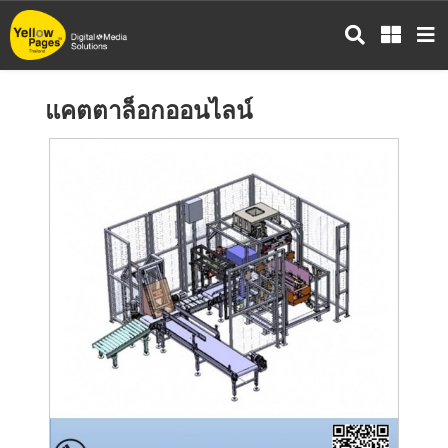
ข้าม
ไป
ยัง
เนื้อหา
แคตตาล็อกออนไลน์
หลัก