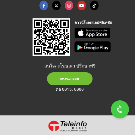
ดาวน์โหลดแอปพลิเคชัน
สนใจลงโฆษณา ปรึกษาฟรี
02-262-8888
ต่อ 8615, 8686