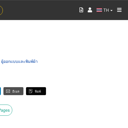
TH
,
ผู้ออกแบบและพิมพ์ผ้า
อีเมล
พิมพ์
wPages