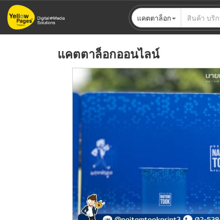
ข้าม
แคตตาล็อก
ไป
ยัง
เนื้อหา
แคตตาล็อกออนไลน์
หลัก