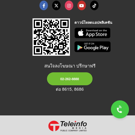
ดาวน์โหลดแอปพลิเคชัน
สนใจลงโฆษณา ปรึกษาฟรี
02-262-8888
ต่อ 8615, 8686