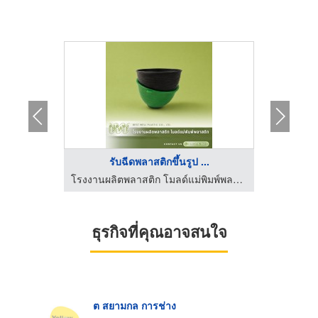
..
รับฉีดพลาสติกขึ้นรูป ...
รับซ่อมแม่พิมพ์ เชื่อมเลเซอร์ ชลบุรี - ซาวา โมลด์
โรงงานผลิตพลาสติก โมลด์แม่พิมพ์พลาสติก - เบสท์ เวลล์ พลาสติก
ธุรกิจที่คุณอาจสนใจ
ต สยามกล การช่าง