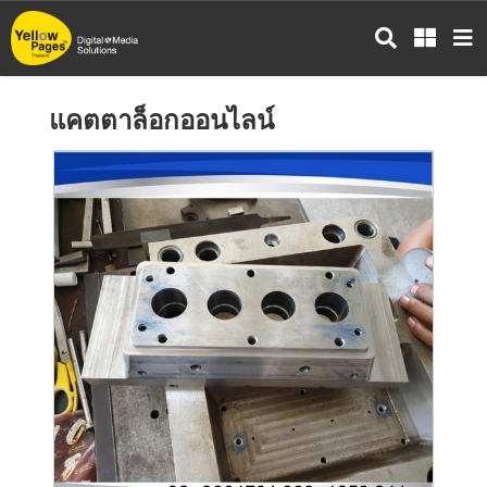
ข้าม
ไป
ยัง
เนื้อหา
แคตตาล็อกออนไลน์
หลัก