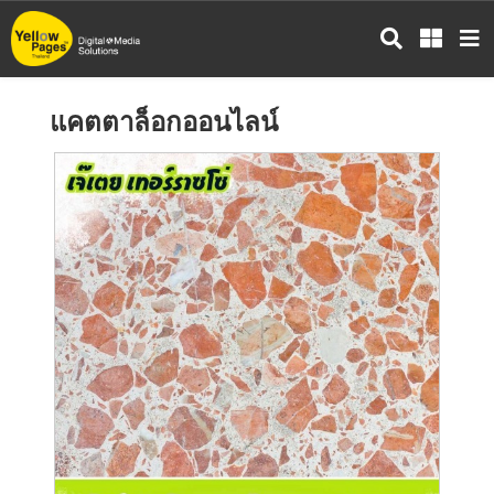
ข้าม
ไป
ยัง
เนื้อหา
แคตตาล็อกออนไลน์
หลัก