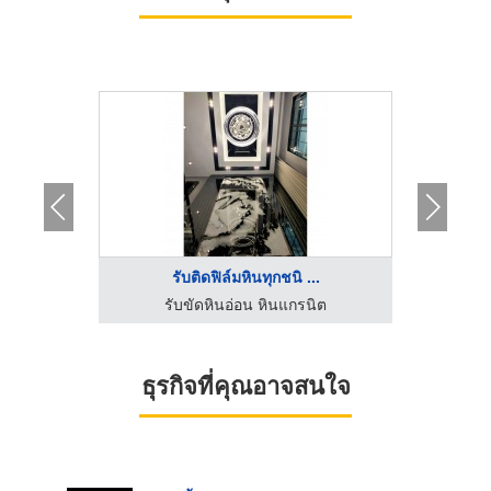
..
รับติดฟิล์มหินทุกชนิ ...
ง
ิต
รับขัดหินอ่อน หินแกรนิต
ร้านช่
ธุรกิจที่คุณอาจสนใจ