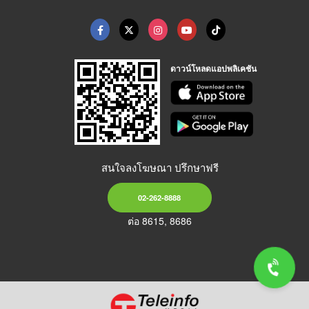
ดาวน์โหลดแอปพลิเคชัน
สนใจลงโฆษณา ปรึกษาฟรี
02-262-8888
ต่อ 8615, 8686