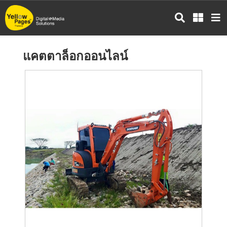
ข้าม
ไป
ยัง
เนื้อหา
แคตตาล็อกออนไลน์
หลัก