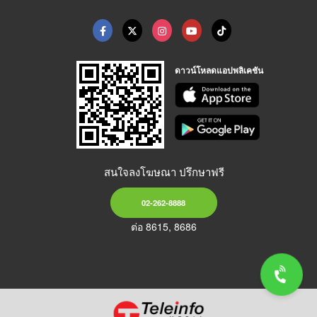
ดาวน์โหลดแอปพลิเคชัน
สนใจลงโฆษณา ปรึกษาฟรี
02-262-8888
ต่อ 8615, 8686