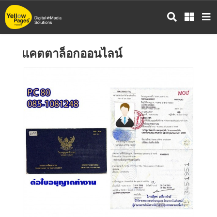
ข้าม
ไป
ยัง
เนื้อหา
แคตตาล็อกออนไลน์
หลัก